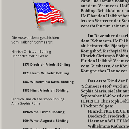
kann. Die Familie Böhlin
auf dem "Schmeers-Hof", 
Böhling, Brinkköthner a
Hof" hat den Halbhof ber
letzten Vertreter der S
vererbt ihn nun seinem z
Im Dezember dessel
Die Auswanderergeschichten
dem "Schmeers-Hof": Hinr
vom Halbhof “Schmeers”:
alt, heiratet die 19jähri
Königshof, Kirchspiel Vis
Hinrich Christoph Böhling
Hinrich Christoph Böhlin
Friederike Marie Gerke
für den Halbhof "Schmeer
1871 Diedrich Friedr. Böhling
vom Gutsherrn, der Kön
Königreiches Hannover.
1875 Herm. Wilhelm Böhling
Das erste Kind der 
1882 Wilhelmina Kath. Böhling
"Schmeers-Hof" wird im 
1882 Hinr. Friedrich Böhling
Sophia Maria, sie lebt nu
September 1849 wird der 
Dietrich Hinrich Christoph Böhling
HINRICH Christoph Böhli
Anna Sophia Röhrs
1 Tochter folgen:
Hinrich FRIEDRICH B
1894 Wme. Emma Böhling
Diederich Friedrich B
1904 Wme. Augusta Böhling
Hermann WILHELM Bö
Wilhelmina Katharine 