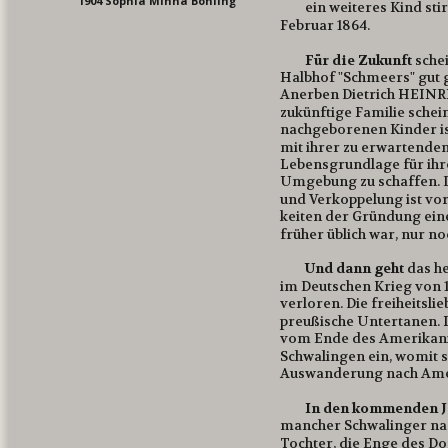
1904 Sophia Minna Böhling
ein weiteres Kind sti
Februar 1864.
Für die Zukunft 
schei
Halbhof "Schmeers" gut g
Anerben Dietrich HEINRI
zukünftige Familie scheint
nachgeborenen Kinder ist
mit ihrer zu erwartenden
Lebensgrundlage für ihr
Umgebung zu schaffen. D
und Verkoppelung ist vor
keiten der Gründung eine
früher üblich war, nur no
Und dann geht 
das h
im Deutschen Krieg von 
verloren. Die freiheitsl
preußische Untertanen. In
vom Ende des Amerikanis
Schwalingen ein, womit s
Auswanderung nach Amer
In den kommenden J
mancher Schwalinger na
Tochter, die Enge des Do