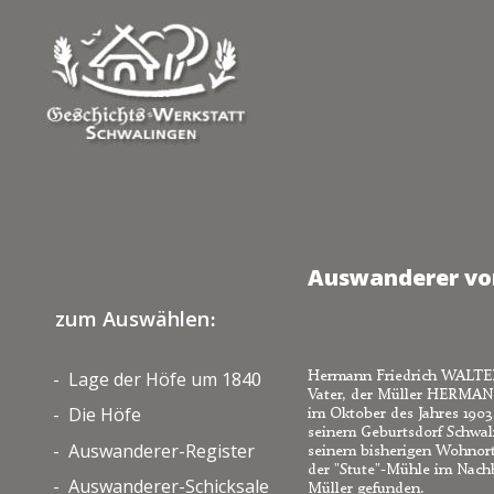
Auswanderer von
zum Auswählen
:
Lage der Höfe um 184
Hermann Friedrich WALTER S
-  
0
Vater, der Müller HERMANN
Die Höfe
-  
im Oktober des Jahres 1903
seinem Geburtsdorf Schwali
Auswanderer-Register
-  
seinem bisherigen Wohnort 
der "Stute"-Mühle im Nachb
Auswanderer-Schicksale
-  
Müller gefunden.