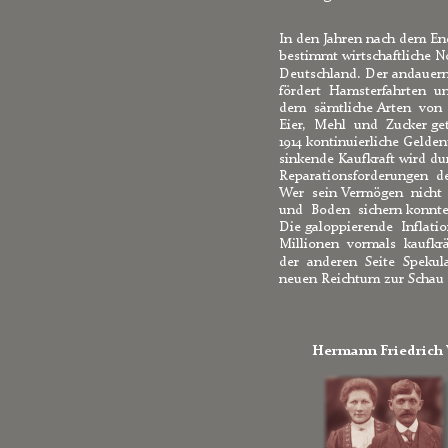
In den Jahren nach dem End
bestimmt wirtschaftliche N
Deutschland. Der andauer
fördert  Hamsterfahrten  un
dem  sämtliche Arten  von 
Eier,  Mehl  und  Zucker ge
1914 kontinuierliche Gelde
sinkende Kaufkraft wird du
Reparationsforderungen  der
Wer  sein Vermögen  nicht  
und  Boden  sichern konnte, 
Die galoppierende  Inflatio
Millionen  vormals  kaufkräf
der  anderen  Seite  Spekula
neuen Reichtum zur Schau s
Hermann Friedrich