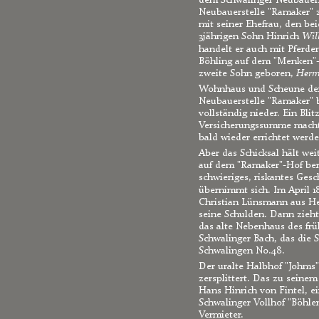
dem Schwalinger Neubauer
Neubauerstelle "Ramaker" 
mit seiner Ehefrau, den be
3jährigen Sohn Hinrich 
Wil
handelt er auch mit Pferde
Böhling auf dem "Menken"-
zweite Sohn geboren, 
Her
Wohnhaus und Scheune der 
Neubauerstelle "Ramaker" 
vollständig nieder. Ein Blit
Versicherungssumme macht 
bald wieder errichtet werd
Aber das Schicksal hält wei
auf dem "Ramaker"-Hof bere
schwieriges, riskantes Gesch
übernimmt sich. Im April 18
Christian Lünsmann aus He
seine Schulden. Dann zieht 
das alte Nebenhaus des fr
Schwalinger Bach, das die 
Schwalingen No.48.
Der uralte Halbhof "Johms"
zersplittert. Das zu seine
Hans Hinrich von Fintel, 
Schwalinger Vollhof "Böhlen
Vermieter.