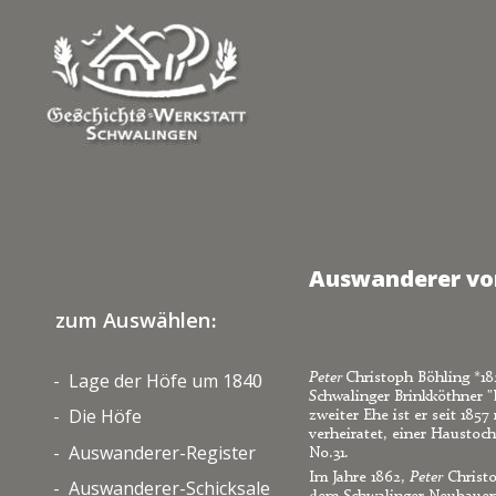
Auswanderer von
zum Auswählen
:
Lage der Höfe um 184
Peter 
Christoph Böhling *1
-  
0
Schwalinger Brinkköthner 
Die Höfe
-  
zweiter Ehe ist er seit 185
verheiratet, einer Haustoch
Auswanderer-Register
-  
No.31. 
Im Jahre 1862, 
Peter
 Christo
Auswanderer-Schicksale
-  