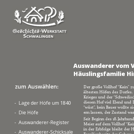
Auswanderer vom Vo
Häuslingsfamilie Hi
zum Auswählen
:
Der große Vollhof “Kain” z
ältesten Höfen des Dorfes.
Krieges und der “Schwedisc
Lage der Höfe um 184
-  
0
diesen Hof viel Elend und L
“wüst”, kein Bauer wollte 
Die Höfe
-  
ern lassen, der Zustand wa
Seit Beginn des 18.Jahrhund
Auswanderer-Register
-  
Meier auf dem Vollhof “Kai
in der Erbfolge bleibt der 
Auswanderer-Schicksale
-  