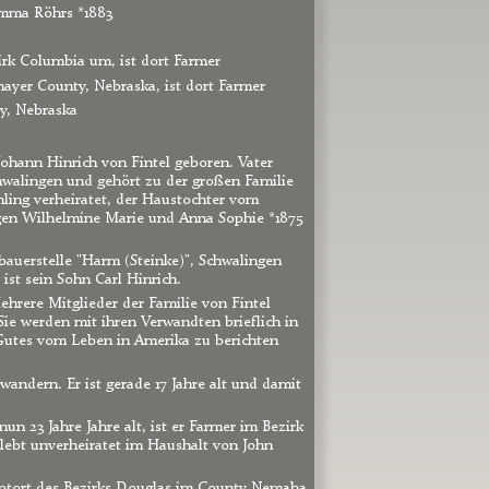
Emma Röhrs *1883
irk Columbia um, ist dort Farmer
hayer County, Nebraska, ist dort Farmer
ty, Nebraska
Johann Hinrich von Fintel geboren. Vater 
hwalingen und gehört zu der großen Familie 
öhling verheiratet, der Haustochter vom 
ngen Wilhelmine Marie und Anna Sophie *1875 
bauerstelle "Harm (Steinke)", Schwalingen 
ist sein Sohn Carl Hinrich.
Mehrere Mitglieder der Familie von Fintel 
ie werden mit ihren Verwandten brieflich in 
Gutes vom Leben in Amerika zu berichten 
uwandern. Er ist gerade 17 Jahre alt und damit 
un 23 Jahre Jahre alt, ist er Farmer im Bezirk 
lebt unverheiratet im Haushalt von John 
auptort des Bezirks Douglas im County Nemaha. 