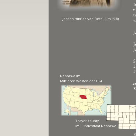
I
u
J
t
Johann Hinrich von Fintel, um 1930
w
J
J
J
S
F
F
Nebraska im 
Mittleren Westen der USA
r
B
Thayer county
im Bundesstaat Nebraska
B