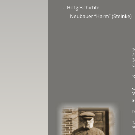
-  Hofgeschichte
Neubauer “Harm” (Steinke)
J
d
B
d
N
w
V
g
n
L
H