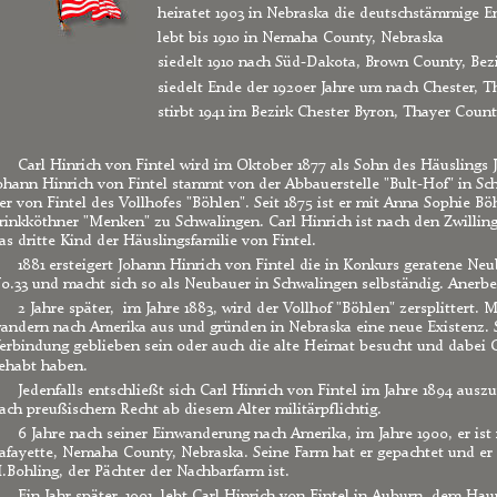
heiratet 1903 in Nebraska die deutschstämmige 
lebt bis 1910 in Nemaha County, Nebraska
siedelt 1910 nach Süd-Dakota, Brown County, Bez
siedelt Ende der 1920er Jahre um nach Chester, T
stirbt 1941 im Bezirk Chester Byron, Thayer Coun
Carl Hinrich von Fintel wird im Oktober 1877 als Sohn des Häuslings 
ohann Hinrich von Fintel stammt von der Abbauerstelle "Bult-Hof" in Sc
er von Fintel des Vollhofes "Böhlen". Seit 1875 ist er mit Anna Sophie B
rinkköthner "Menken" zu Schwalingen. Carl Hinrich ist nach den Zwilli
as dritte Kind der Häuslingsfamilie von Fintel.
1881 ersteigert Johann Hinrich von Fintel die in Konkurs geratene Neu
o.33 und macht sich so als Neubauer in Schwalingen selbständig. Anerbe 
2 Jahre später,  im Jahre 1883, wird der Vollhof "Böhlen" zersplittert. 
andern nach Amerika aus und gründen in Nebraska eine neue Existenz. S
erbindung geblieben sein oder auch die alte Heimat besucht und dabei 
ehabt haben.
Jedenfalls entschließt sich Carl Hinrich von Fintel im Jahre 1894 ausz
ach preußischem Recht ab diesem Alter militärpflichtig.
6 Jahre nach seiner Einwanderung nach Amerika, im Jahre 1900, er ist n
afayette, Nemaha County, Nebraska. Seine Farm hat er gepachtet und er 
.Bohling, der Pächter der Nachbarfarm ist.
Ein Jahr später, 1901, lebt Carl Hinrich von Fintel in Auburn, dem H