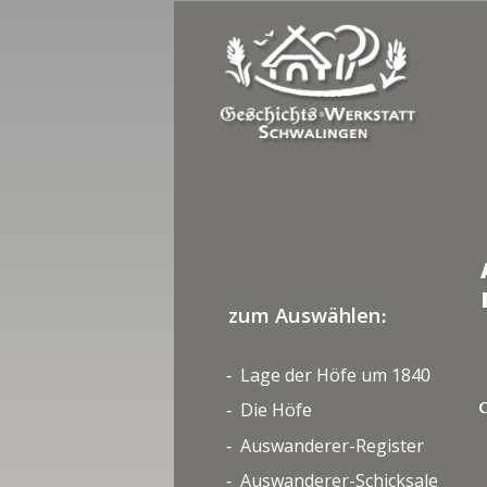
zum Auswählen
:
Lage der Höfe um 184
-  
0
Die Höfe
-  
C
Auswanderer-Register
-  
Auswanderer-Schicksale
-  