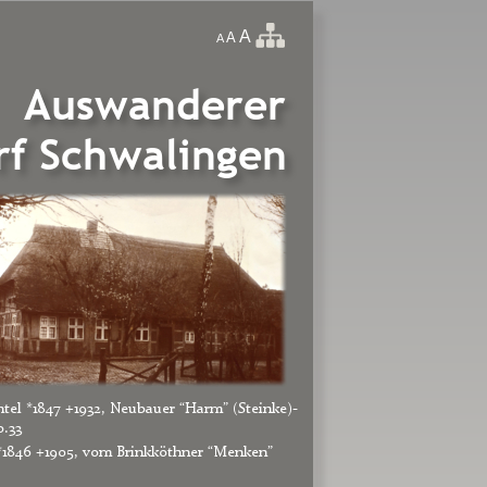
A
A
A 
Auswanderer
rf Schwalingen
intel *1847 +1932, Neubauer “Harm” (Steinke)-
.33 
*1846 +1905, vom Brinkköthner “Menken”