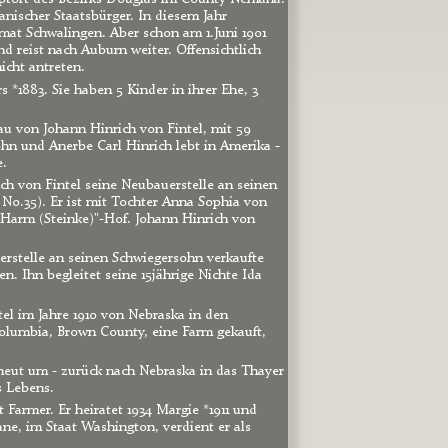
kanischer Staatsbürger. In diesem Jahr 
mat Schwalingen. Aber schon am 1.Juni 1901 
d reist nach Auburn weiter. Offensichtlich 
icht antreten.
 *1883. Sie haben 5 Kinder in ihrer Ehe, 3 
au von Johann Hinrich von Fintel, mit 59 
ohn und Anerbe Carl Hinrich lebt in Amerika - 
e.
ch von Fintel seine Neubauerstelle an seinen 
No.35). Er ist mit Tochter Anna Sophia von 
 "Harm (Steinke)"-Hof. Johann Hinrich von 
stelle an seinen Schwiegersohn verkaufte 
. Ihn begleitet seine 15jährige Nichte Ida 
tel im Jahre 1910 von Nebraska in den 
olumbia, Brown County, eine Farm gekauft, 
erneut um - zurück nach Nebraska in das Thayer 
s Lebens.
 Farmer. Er heiratet 1934 Margie *1911 und 
ane, im Staat Washington, verdient er als 