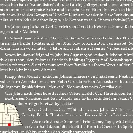
nzwischen ist er "naturalisiert", d.h. er ist eingebürgert und damit ameri
nternimmt er eine große Reise und besucht seine Eltern in der alten Hei
rifft er an Bord des Dampfers "Großer Kurfürst" wieder in New York ein un
ollte er sein Erbe in Schwalingen, die Neubauerstelle "Harm (Steinke)", n
Im Jahre 1903 heiratet Carl Hinrich von Fintel in Nebraska Emma Röhrs
ungen und 2 Mädchen.
In Schwalingen stirbt im März 1905 Anna Sophie von Fintel, die Ehefr
ahren. Ihre beide Töchter sind seit 1899 bzw. 1902 im Dorf verheiratet. S
ohann Hinrich von Fintel, 58 Jahre alt, ist allein auf seiner Neubauerstell
Schon im darauf folgenden Jahr, im August 1906 verkauft Johann Hinri
chwiegersohn, den Anbauer Friedrich Böhling ("Eggers-Hof" Schwalingen 
intel verheiratet. Sie zieht nun mit ihrer Familie zu ihrem Vater auf den
intel bezieht hier sein Altenteil.
Knapp drei Monate nachdem Johann Hinrich von Fintel seine Neubauer
eist er nach Amerika um seinen Sohn Carl Hinrich in Nebraska zu besuchen
öhling vom Brinkköthner "Menken". Sie wandert nach Amerika aus.
Vier Jahre nach dem Besuch seines Vaters siedelt Carl Hinrich von Fin
nördlichen Nachbarstaat Süd-Dakota um. Er hat sich dort im Bezirk C
160 Acre groß, etwa 65 Hektar. 
Schon in der zweiten Hälfte der 1920er Jahre siedelt er 
County, Bezirk Chester. Hier ist er Farmer für den Rest seine
Aber sein ätester Sohn und Erbe Henry *1907 wird nicht
verlässt bald darauf die elterliche Farm in Chester. In Spok
auarbeiter im Wohnungsbau den Familienunterhalt.